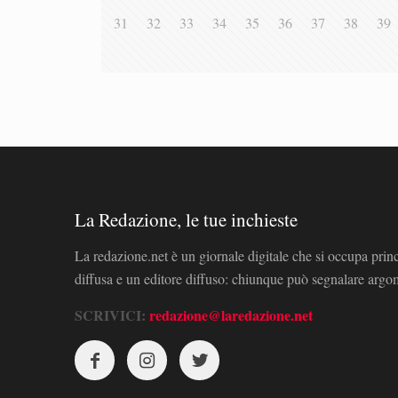
31
32
33
34
35
36
37
38
39
La Redazione, le tue inchieste
La redazione.net è un giornale digitale che si occupa prin
diffusa e un editore diffuso: chiunque può segnalare arg
SCRIVICI:
redazione@laredazione.net