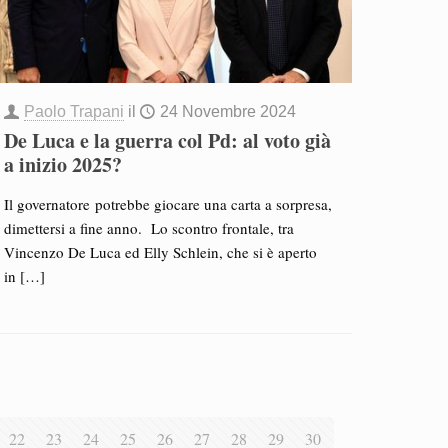
Paolo Trapani
il
24 Novembre 2024
De Luca e la guerra col Pd: al voto già
a inizio 2025?
Il governatore potrebbe giocare una carta a sorpresa,
dimettersi a fine anno. Lo scontro frontale, tra
Vincenzo De Luca ed Elly Schlein, che si è aperto
in
[…]
22
23
24
25
26
27
28
29
30