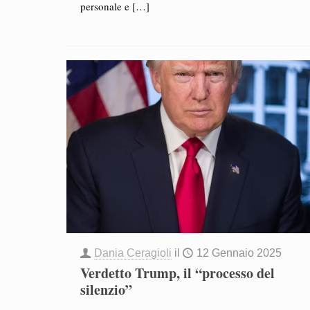
personale e
[…]
Dania Ceragioli
il
12 Gennaio 2025
Verdetto Trump, il “processo del
silenzio”