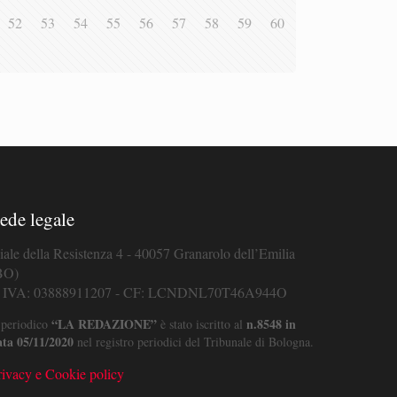
52
53
54
55
56
57
58
59
60
ede legale
iale della Resistenza 4 - 40057 Granarolo dell’Emilia
BO)
. IVA: 03888911207 - CF: LCNDNL70T46A944O
“LA REDAZIONE”
n.8548 in
 periodico
è stato iscritto al
ata 05/11/2020
nel registro periodici del Tribunale di Bologna.
rivacy e Cookie policy