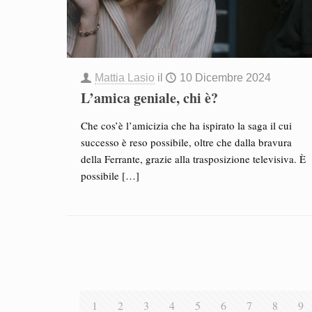
Mattia Lasio
il
10 Dicembre 2024
L’amica geniale, chi è?
Che cos’è l’amicizia che ha ispirato la saga il cui
successo è reso possibile, oltre che dalla bravura
della Ferrante, grazie alla trasposizione televisiva. È
possibile
[…]
1
2
3
4
5
6
7
8
9