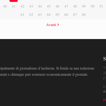
40
41
42
43
44
45
46
47
48
49
50
51
61
62
63
64
65
66
67
68
Avanti
S
V
cipalmente di giornalismo d’inchiesta. Si fonda su una redazione
(
omenti e chiunque può sostenere economicamente il giornale.
P
Il
d
P