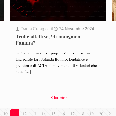
Dania Ceragioli
il
24 Novembre 2024
Truffe affettive, “ti mangiano
l’anima”
“Si tratta di un vero e proprio stupro emozionale”.
Usa parole forti Jolanda Bonino, fondatrice e
presidente di ACTA, il movimento di volontari che si
batte
[…]
Indietro
10
11
12
13
14
15
16
17
18
19
20
21