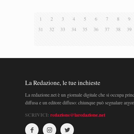
1
2
3
4
5
6
7
8
9
31
32
33
34
35
36
37
38
39
La Redazione, le tue inchieste
La redazione.net è un giornale digitale che si occupa prin
diffusa e un editore diffuso: chiunque può segnalare arg
SCRIVICI:
redazione@laredazione.net