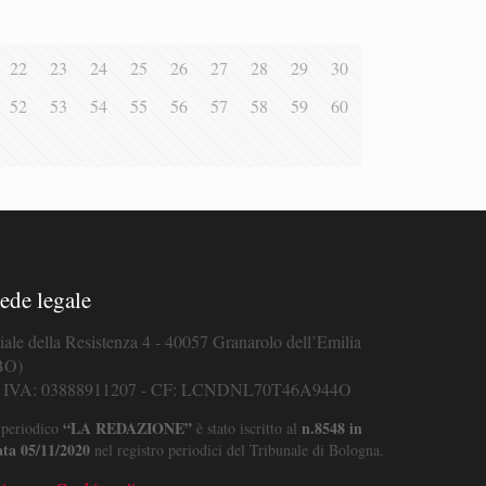
22
23
24
25
26
27
28
29
30
52
53
54
55
56
57
58
59
60
ede legale
iale della Resistenza 4 - 40057 Granarolo dell’Emilia
BO)
. IVA: 03888911207 - CF: LCNDNL70T46A944O
“LA REDAZIONE”
n.8548 in
 periodico
è stato iscritto al
ata 05/11/2020
nel registro periodici del Tribunale di Bologna.