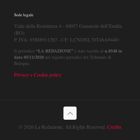
Sede legale
Viale della Resistenza 4 - 40057 Granarolo dell’Emilia
(BO)
P. IVA: 03888911207 - CF: LCNDNL70T46A944O
“LA REDAZIONE”
n.8548 in
Il periodico
è stato iscritto al
data 05/11/2020
nel registro periodici del Tribunale di
Bologna.
Privacy e Cookie policy
© 2026 La Redazione. All Rights Reserved.
Credits