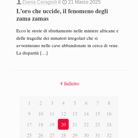
Dania Ceragioli
il
21 Marzo 2025
L’oro che uccide, il fenomeno degli
zama zamas
Ecco le storie di sfruttamento nelle miniere africane e
delle tragedie dei minatori irregolari che si
avventurano nelle cave abbandonate in cerca di vene.
La disparità
[…]
Indietro
1
2
3
4
5
6
7
8
9
10
11
12
13
14
15
16
17
18
19
20
21
22
23
24
25
26
27
28
29
30
31
32