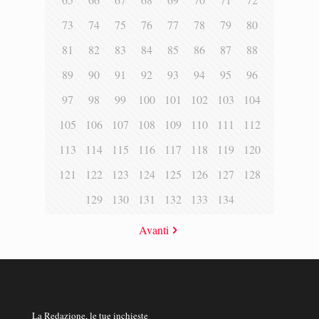
73
74
75
76
77
78
79
80
81
82
83
84
85
86
87
88
89
90
91
92
93
94
95
96
97
98
99
100
101
102
103
104
105
106
107
108
109
110
111
112
113
114
115
116
117
118
119
120
121
122
123
124
125
126
127
128
129
130
131
132
133
134
Avanti
La Redazione, le tue inchieste