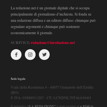
La redazione.net è un giornale digitale che si occupa
principalmente di giornalismo d’inchiesta. Si fonda su
una redazione diffusa e un editore diffuso: chiunque può
segnalare argomenti e chiunque può sostenere
economicamente il giornale.
SCRIVICI:
redazione@laredazione.net
Sede legale
Viale della Resistenza 4 - 40057 Granarolo dell’Emilia
(BO)
P. IVA: 03888911207 - CF: LCNDNL70T46A944O
“LA REDAZIONE”
n.8548 in
Il periodico
è stato iscritto al