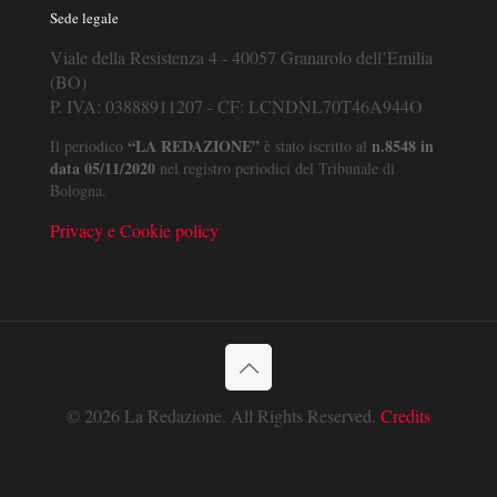
Sede legale
Viale della Resistenza 4 - 40057 Granarolo dell’Emilia
(BO)
P. IVA: 03888911207 - CF: LCNDNL70T46A944O
“LA REDAZIONE”
n.8548 in
Il periodico
è stato iscritto al
data 05/11/2020
nel registro periodici del Tribunale di
Bologna.
Privacy e Cookie policy
© 2026 La Redazione. All Rights Reserved.
Credits