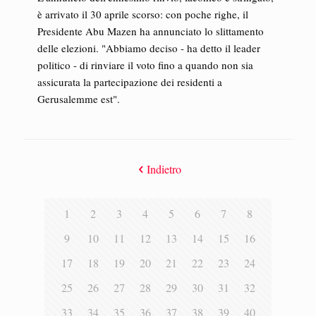
è arrivato il 30 aprile scorso: con poche righe, il
Presidente Abu Mazen ha annunciato lo slittamento
delle elezioni. "Abbiamo deciso - ha detto il leader
politico - di rinviare il voto fino a quando non sia
assicurata la partecipazione dei residenti a
Gerusalemme est".
Indietro
1
2
3
4
5
6
7
8
9
10
11
12
13
14
15
16
17
18
19
20
21
22
23
24
25
26
27
28
29
30
31
32
33
34
35
36
37
38
39
40