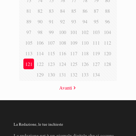
73
74
75
76
77
78
79
80
81
82
83
84
85
86
87
88
89
90
91
92
93
94
95
96
97
98
99
100
101
102
103
104
105
106
107
108
109
110
111
112
113
114
115
116
117
118
119
120
121
122
123
124
125
126
127
128
129
130
131
132
133
134
Avanti
La Redazione, le tue inchieste
La redazione.net è un giornale digitale che si occupa