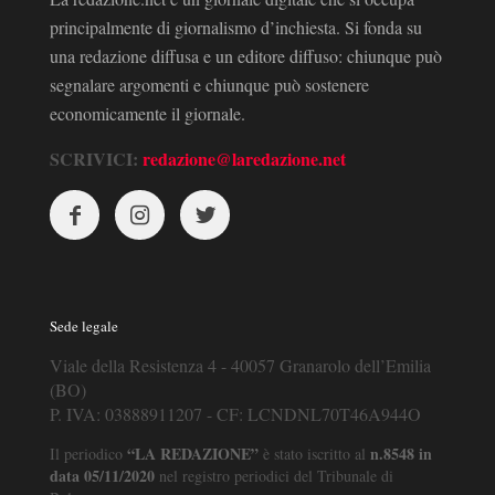
principalmente di giornalismo d’inchiesta. Si fonda su
una redazione diffusa e un editore diffuso: chiunque può
segnalare argomenti e chiunque può sostenere
economicamente il giornale.
SCRIVICI:
redazione@laredazione.net
Sede legale
Viale della Resistenza 4 - 40057 Granarolo dell’Emilia
(BO)
P. IVA: 03888911207 - CF: LCNDNL70T46A944O
“LA REDAZIONE”
n.8548 in
Il periodico
è stato iscritto al
data 05/11/2020
nel registro periodici del Tribunale di