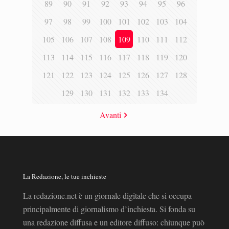
89
90
91
92
93
94
95
96
97
98
99
100
101
102
103
104
105
106
107
108
109
110
111
112
113
114
115
116
117
118
119
120
121
122
123
124
125
126
127
128
129
130
131
132
133
134
Avanti
La Redazione, le tue inchieste
La redazione.net è un giornale digitale che si occupa
principalmente di giornalismo d’inchiesta. Si fonda su
una redazione diffusa e un editore diffuso: chiunque può