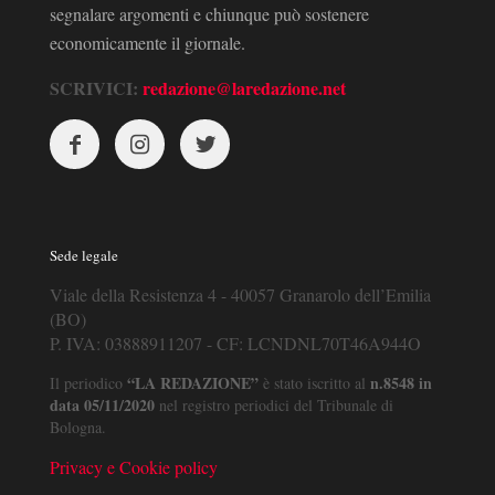
segnalare argomenti e chiunque può sostenere
economicamente il giornale.
SCRIVICI:
redazione@laredazione.net
Sede legale
Viale della Resistenza 4 - 40057 Granarolo dell’Emilia
(BO)
P. IVA: 03888911207 - CF: LCNDNL70T46A944O
“LA REDAZIONE”
n.8548 in
Il periodico
è stato iscritto al
data 05/11/2020
nel registro periodici del Tribunale di
Bologna.
Privacy e Cookie policy