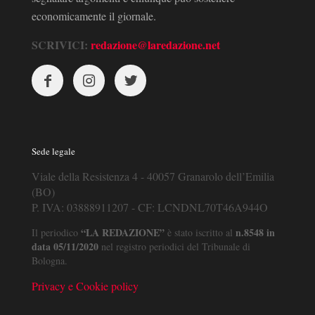
economicamente il giornale.
SCRIVICI:
redazione@laredazione.net
Sede legale
Viale della Resistenza 4 - 40057 Granarolo dell’Emilia
(BO)
P. IVA: 03888911207 - CF: LCNDNL70T46A944O
“LA REDAZIONE”
n.8548 in
Il periodico
è stato iscritto al
data 05/11/2020
nel registro periodici del Tribunale di
Bologna.
Privacy e Cookie policy