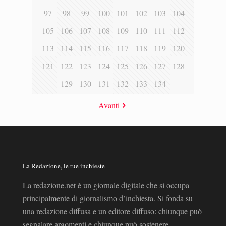
97
98
99
100
101
102
103
104
105
106
107
108
109
110
111
112
113
114
115
116
117
118
119
120
121
122
123
124
125
126
127
128
129
130
131
132
133
134
Avanti
La Redazione, le tue inchieste
La redazione.net è un giornale digitale che si occupa
principalmente di giornalismo d’inchiesta. Si fonda su
una redazione diffusa e un editore diffuso: chiunque può
segnalare argomenti e chiunque può sostenere