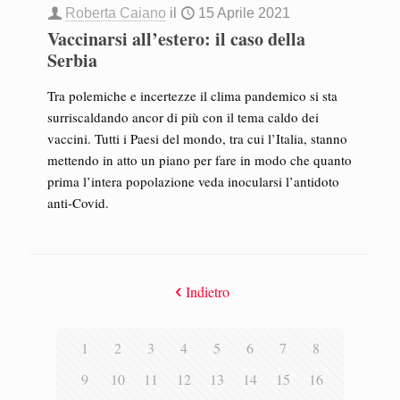
Roberta Caiano
il
15 Aprile 2021
Vaccinarsi all’estero: il caso della
Serbia
Tra polemiche e incertezze il clima pandemico si sta
surriscaldando ancor di più con il tema caldo dei
vaccini. Tutti i Paesi del mondo, tra cui l’Italia, stanno
mettendo in atto un piano per fare in modo che quanto
prima l’intera popolazione veda inocularsi l’antidoto
anti-Covid.
Indietro
1
2
3
4
5
6
7
8
9
10
11
12
13
14
15
16