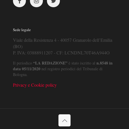
Sede legale
Viale della Resistenza 4 - 40057 Granarolo dell’Emilia
(BO)
P. IVA: 03888911207 - CF: LCNDNL70T46A944O
“LA REDAZIONE”
n.8548 in
Il periodico
è stato iscritto al
data 05/11/2020
nel registro periodici del Tribunale di
Bologna.
Privacy e Cookie policy