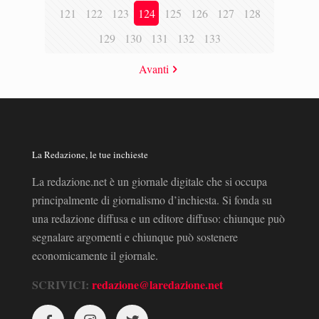
121
122
123
124
125
126
127
128
129
130
131
132
133
Avanti
La Redazione, le tue inchieste
La redazione.net è un giornale digitale che si occupa
principalmente di giornalismo d’inchiesta. Si fonda su
una redazione diffusa e un editore diffuso: chiunque può
segnalare argomenti e chiunque può sostenere
economicamente il giornale.
SCRIVICI:
redazione@laredazione.net