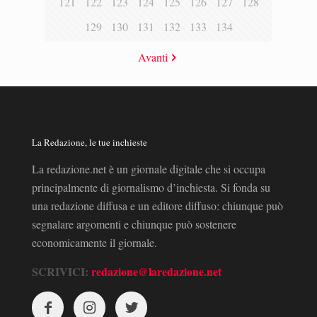
121
122
123
124
125
126
127
128
129
130
131
132
133
134
Avanti
La Redazione, le tue inchieste
La redazione.net è un giornale digitale che si occupa
principalmente di giornalismo d’inchiesta. Si fonda su
una redazione diffusa e un editore diffuso: chiunque può
segnalare argomenti e chiunque può sostenere
economicamente il giornale.
SCRIVICI:
redazione@laredazione.net