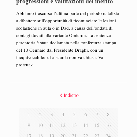
progressioni e valutazioni del merito
Abbiamo trascorso l’ultima parte del periodo natalizio
a dibattere sull’opportunità di ricominciare le lezioni
scolastiche in aula o in Dad, a causa dell’ondata di
contagi dovuti alla variante Omicron. La sentenza
perentoria è stata declamata nella conferenza stampa
del 10 Gennaio dal Presidente Draghi, con un
inequivocabile: ‹‹La scuola non va chiusa. Va
protetta››
Indietro
1
2
3
4
5
6
7
8
9
10
11
12
13
14
15
16
17
18
19
20
21
22
23
24