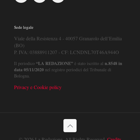
Sede legale
Viale della Resistenza 4 - 40057 Granarolo dell’Emilia
(BO)
P. IVA: 03888911207 - CF: LCNDNL70T46A944O
“LA REDAZIONE”
n.8548 in
Il periodico
è stato iscritto al
data 05/11/2020
nel registro periodici del Tribunale di
Bologna.
Privacy e Cookie policy
© 2026 La Redazione. All Rights Reserved.
Credits