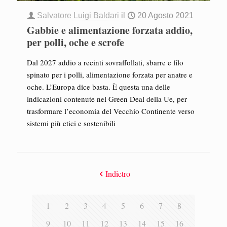
Salvatore Luigi Baldari
il
20 Agosto 2021
Gabbie e alimentazione forzata addio,
per polli, oche e scrofe
Dal 2027 addio a recinti sovraffollati, sbarre e filo
spinato per i polli, alimentazione forzata per anatre e
oche. L’Europa dice basta. È questa una delle
indicazioni contenute nel Green Deal della Ue, per
trasformare l’economia del Vecchio Continente verso
sistemi più etici e sostenibili
Indietro
1
2
3
4
5
6
7
8
9
10
11
12
13
14
15
16