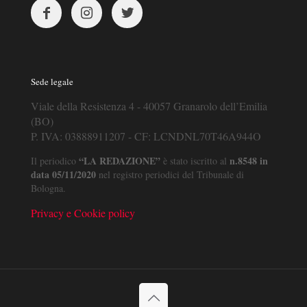
Sede legale
Viale della Resistenza 4 - 40057 Granarolo dell’Emilia
(BO)
P. IVA: 03888911207 - CF: LCNDNL70T46A944O
“LA REDAZIONE”
n.8548 in
Il periodico
è stato iscritto al
data 05/11/2020
nel registro periodici del Tribunale di
Bologna.
Privacy e Cookie policy