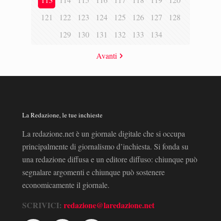
121
122
123
124
125
126
127
128
129
130
131
132
133
134
Avanti
La Redazione, le tue inchieste
La redazione.net è un giornale digitale che si occupa
principalmente di giornalismo d’inchiesta. Si fonda su
una redazione diffusa e un editore diffuso: chiunque può
segnalare argomenti e chiunque può sostenere
economicamente il giornale.
SCRIVICI:
redazione@laredazione.net