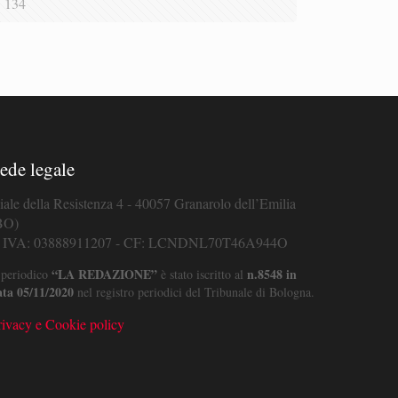
134
ede legale
iale della Resistenza 4 - 40057 Granarolo dell’Emilia
BO)
. IVA: 03888911207 - CF: LCNDNL70T46A944O
“LA REDAZIONE”
n.8548 in
 periodico
è stato iscritto al
ata 05/11/2020
nel registro periodici del Tribunale di Bologna.
rivacy e Cookie policy