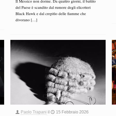
Il Messico non dorme. Da quattro giorni, il battito
del Paese è scandito dal rumore degli elicotteri
Black Hawk e dal crepitìo delle fiamme che
divorano
[…]
Paolo Trapani
il
15 Febbraio 2026