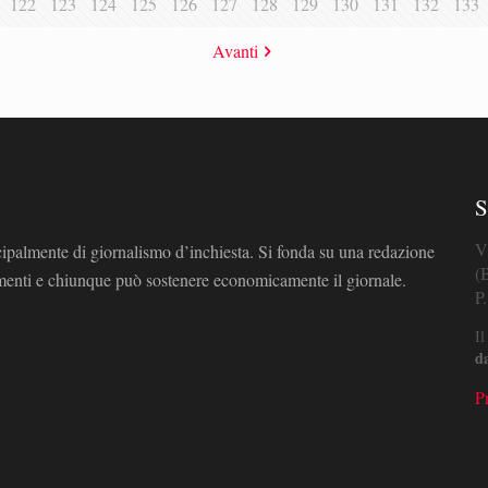
122
123
124
125
126
127
128
129
130
131
132
133
Avanti
S
V
cipalmente di giornalismo d’inchiesta. Si fonda su una redazione
(
omenti e chiunque può sostenere economicamente il giornale.
P
Il
d
P