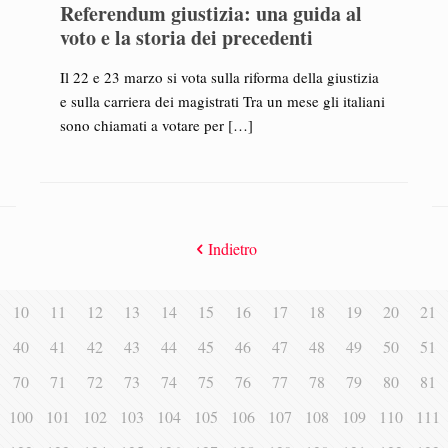
Referendum giustizia: una guida al
voto e la storia dei precedenti
Il 22 e 23 marzo si vota sulla riforma della giustizia
e sulla carriera dei magistrati Tra un mese gli italiani
sono chiamati a votare per
[…]
Indietro
10
11
12
13
14
15
16
17
18
19
20
21
40
41
42
43
44
45
46
47
48
49
50
51
70
71
72
73
74
75
76
77
78
79
80
81
100
101
102
103
104
105
106
107
108
109
110
111