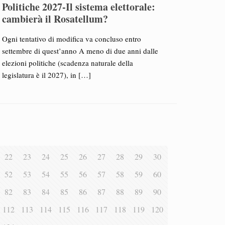
Politiche 2027-Il sistema elettorale:
cambierà il Rosatellum?
Ogni tentativo di modifica va concluso entro
settembre di quest’anno A meno di due anni dalle
elezioni politiche (scadenza naturale della
legislatura è il 2027), in
[…]
22
23
24
25
26
27
28
29
30
52
53
54
55
56
57
58
59
60
82
83
84
85
86
87
88
89
90
112
113
114
115
116
117
118
119
120