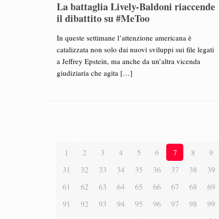
La battaglia Lively-Baldoni riaccende
il dibattito su #MeToo
In queste settimane l’attenzione americana è
catalizzata non solo dai nuovi sviluppi sui file legati
a Jeffrey Epstein, ma anche da un’altra vicenda
giudiziaria che agita
[…]
1
2
3
4
5
6
7
8
9
31
32
33
34
35
36
37
38
39
61
62
63
64
65
66
67
68
69
91
92
93
94
95
96
97
98
99