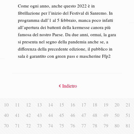
Come ogni anno, anche questo 2022 è in
fibrillazione per l’inizio del Festival di Sanremo. In
programma dall’1 al 5 febbraio, manca poco infatti
all’apertura dei battenti della kermesse canora più
famosa del nostro Paese. Da due anni, ormai, la gara
si presenta nel segno della pandemia anche se, a
differenza della precedente edizione, il pubblico in
sala è garantito con green pass e mascherine Ffp2
Indietro
10
11
12
13
14
15
16
17
18
19
20
21
40
41
42
43
44
45
46
47
48
49
50
51
70
71
72
73
74
75
76
77
78
79
80
81