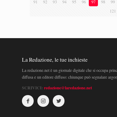
91
92
93
94
95
96
97
98
99
121
La Redazione, le tue inchieste
La redazione.net è un giornale digitale che si occupa prin
diffusa e un editore diffuso: chiunque può segnalare arg
SCRIVICI:
redazione@laredazione.net