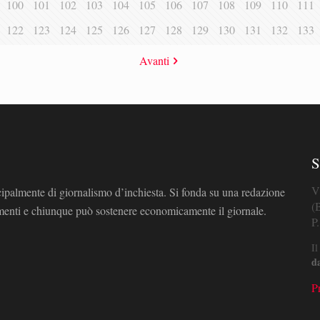
100
101
102
103
104
105
106
107
108
109
110
111
122
123
124
125
126
127
128
129
130
131
132
133
Avanti
S
V
cipalmente di giornalismo d’inchiesta. Si fonda su una redazione
(
omenti e chiunque può sostenere economicamente il giornale.
P
Il
d
P