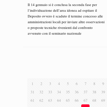
Il 14 gennaio si è conclusa la seconda fase per
l’individuazione dell’area idonea ad ospitare il
Deposito ovvero è scaduto il termine concesso alle
amministrazioni locali per inviare altre osservazioni
o proposte tecniche rivenienti dal confronto
avvenuto con il seminario nazionale
1
2
3
4
5
6
7
8
9
31
32
33
34
35
36
37
38
39
61
62
63
64
65
66
67
68
69