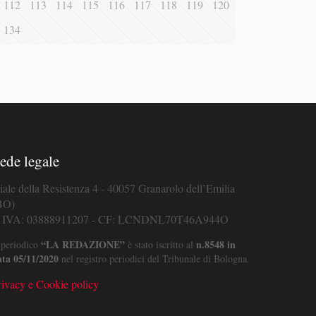
112
113
114
115
116
117
118
119
120
134
ede legale
iale della Resistenza 4 - 40057 Granarolo dell’Emilia
BO)
. IVA: 03888911207 - CF: LCNDNL70T46A944O
“LA REDAZIONE”
n.8548 in
 periodico
è stato iscritto al
ata 05/11/2020
nel registro periodici del Tribunale di Bologna.
rivacy e Cookie policy