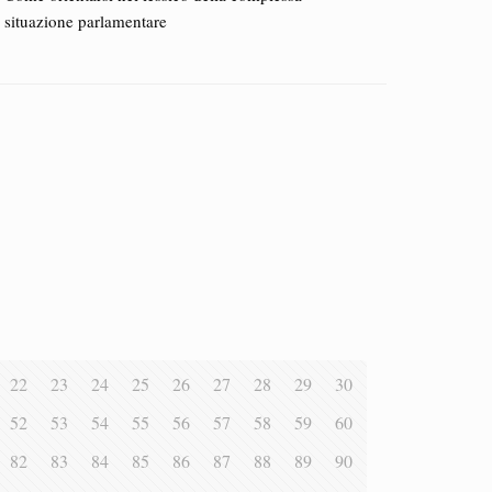
situazione parlamentare
22
23
24
25
26
27
28
29
30
52
53
54
55
56
57
58
59
60
82
83
84
85
86
87
88
89
90