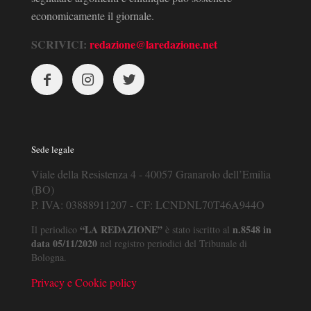
economicamente il giornale.
SCRIVICI:
redazione@laredazione.net
Sede legale
Viale della Resistenza 4 - 40057 Granarolo dell’Emilia
(BO)
P. IVA: 03888911207 - CF: LCNDNL70T46A944O
“LA REDAZIONE”
n.8548 in
Il periodico
è stato iscritto al
data 05/11/2020
nel registro periodici del Tribunale di
Bologna.
Privacy e Cookie policy