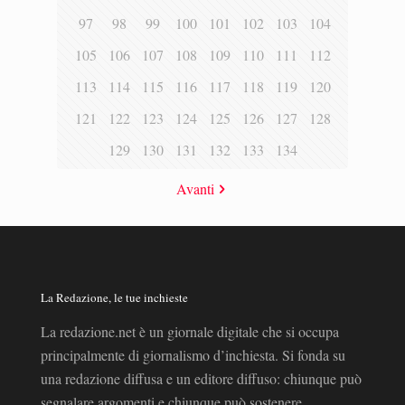
97
98
99
100
101
102
103
104
105
106
107
108
109
110
111
112
113
114
115
116
117
118
119
120
121
122
123
124
125
126
127
128
129
130
131
132
133
134
Avanti
La Redazione, le tue inchieste
La redazione.net è un giornale digitale che si occupa
principalmente di giornalismo d’inchiesta. Si fonda su
una redazione diffusa e un editore diffuso: chiunque può
segnalare argomenti e chiunque può sostenere