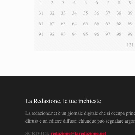
1
2
3
4
5
6
7
8
9
31
32
33
34
35
36
37
38
39
61
62
63
64
65
66
67
68
69
91
92
93
94
95
96
97
98
99
121
La Redazione, le tue inchieste
La redazione.net è un giornale digitale che si occupa prin
diffusa e un editore diffuso: chiunque può segnalare arg
SCRIVICI:
redazione@laredazione.net