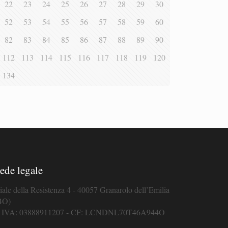
22
23
24
25
26
27
28
29
30
52
53
54
55
56
57
58
59
60
82
83
84
85
86
87
88
89
90
112
113
114
115
116
117
118
119
120
134
ede legale
iale della Resistenza 4 - 40057 Granarolo dell’Emilia
BO)
. IVA: 03888911207 - CF: LCNDNL70T46A944O