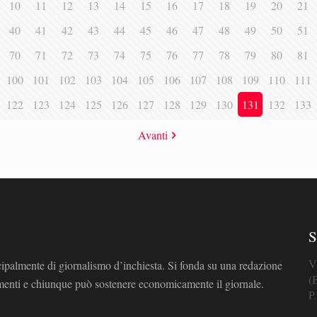
10
11
12
13
14
15
16
17
18
19
20
21
40
41
42
43
44
45
46
47
48
49
50
51
70
71
72
73
74
75
76
77
78
79
80
81
100
101
102
103
104
105
106
107
108
109
110
111
122
123
124
125
126
127
128
129
130
131
132
133
Avanti
S
V
cipalmente di giornalismo d’inchiesta. Si fonda su una redazione
(
omenti e chiunque può sostenere economicamente il giornale.
P