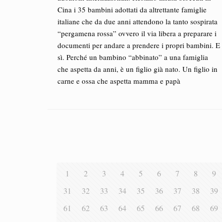
Cina i 35 bambini adottati da altrettante famiglie
italiane che da due anni attendono la tanto sospirata
“pergamena rossa” ovvero il via libera a preparare i
documenti per andare a prendere i propri bambini. E
sì. Perché un bambino “abbinato” a una famiglia
che aspetta da anni, è un figlio già nato. Un figlio in
carne e ossa che aspetta mamma e papà
1
2
3
4
5
6
7
8
9
31
32
33
34
35
36
37
38
39
61
62
63
64
65
66
67
68
69