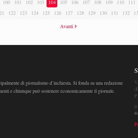
100
101
102
103
104
105
106
107
108
109
110
111
21
122
123
124
125
126
127
128
129
130
131
132
1
Avanti
S
V
cipalmente di giornalismo d’inchiesta. Si fonda su una redazione
(
omenti e chiunque può sostenere economicamente il giornale.
P
Il
d
P