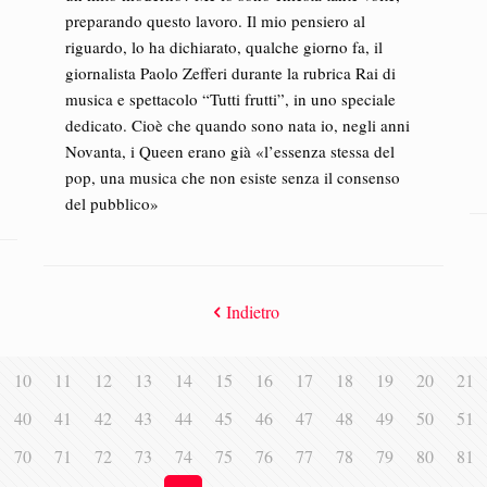
preparando questo lavoro. Il mio pensiero al
riguardo, lo ha dichiarato, qualche giorno fa, il
giornalista Paolo Zefferi durante la rubrica Rai di
musica e spettacolo “Tutti frutti”, in uno speciale
dedicato. Cioè che quando sono nata io, negli anni
Novanta, i Queen erano già «l’essenza stessa del
pop, una musica che non esiste senza il consenso
del pubblico»
Indietro
10
11
12
13
14
15
16
17
18
19
20
21
40
41
42
43
44
45
46
47
48
49
50
51
70
71
72
73
74
75
76
77
78
79
80
81