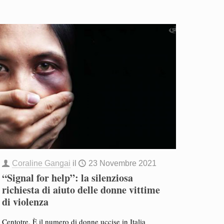
Coraline Gangai
il
23 Novembre 2021
“Signal for help”: la silenziosa
richiesta di aiuto delle donne vittime
di violenza
Centotre. È il numero di donne uccise in Italia