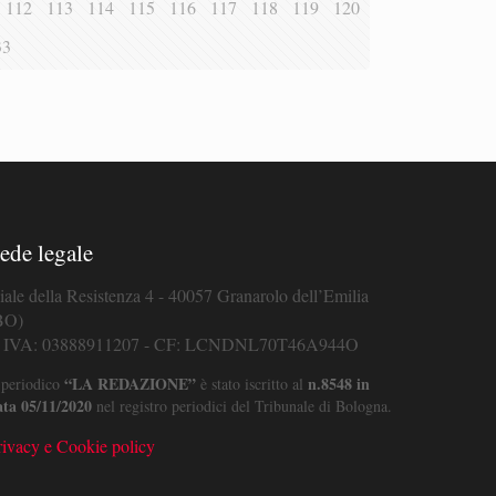
112
113
114
115
116
117
118
119
120
33
ede legale
iale della Resistenza 4 - 40057 Granarolo dell’Emilia
BO)
. IVA: 03888911207 - CF: LCNDNL70T46A944O
“LA REDAZIONE”
n.8548 in
 periodico
è stato iscritto al
ata 05/11/2020
nel registro periodici del Tribunale di Bologna.
rivacy e Cookie policy