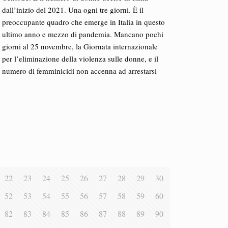
dall’inizio del 2021. Una ogni tre giorni. È il
preoccupante quadro che emerge in Italia in questo
ultimo anno e mezzo di pandemia. Mancano pochi
giorni al 25 novembre, la Giornata internazionale
per l’eliminazione della violenza sulle donne, e il
numero di femminicidi non accenna ad arrestarsi
22
23
24
25
26
27
28
29
30
52
53
54
55
56
57
58
59
60
82
83
84
85
86
87
88
89
90