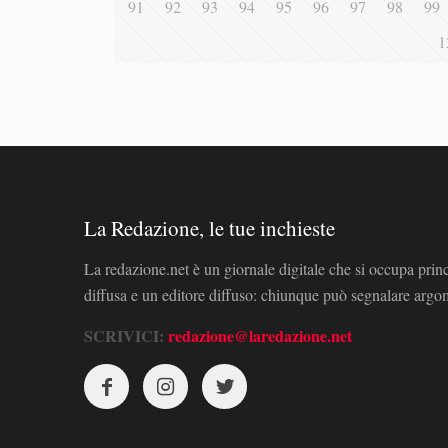
91
92
93
94
95
96
97
98
99
1
La Redazione, le tue inchieste
La redazione.net è un giornale digitale che si occupa prin
diffusa e un editore diffuso: chiunque può segnalare arg
SCRIVICI:
redazione@laredazione.net