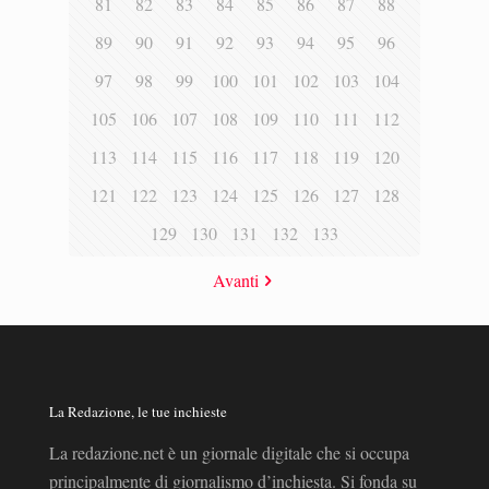
81
82
83
84
85
86
87
88
89
90
91
92
93
94
95
96
97
98
99
100
101
102
103
104
105
106
107
108
109
110
111
112
113
114
115
116
117
118
119
120
121
122
123
124
125
126
127
128
129
130
131
132
133
Avanti
La Redazione, le tue inchieste
La redazione.net è un giornale digitale che si occupa
principalmente di giornalismo d’inchiesta. Si fonda su