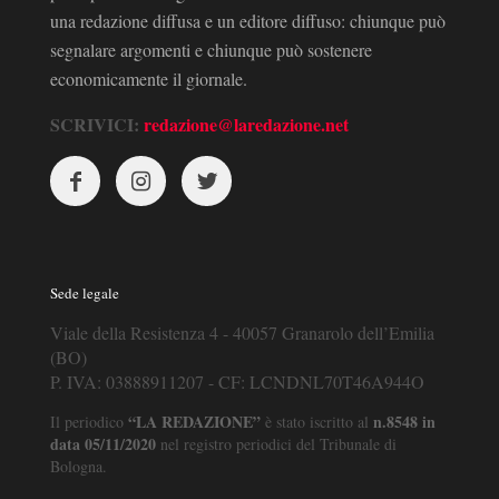
una redazione diffusa e un editore diffuso: chiunque può
segnalare argomenti e chiunque può sostenere
economicamente il giornale.
SCRIVICI:
redazione@laredazione.net
Sede legale
Viale della Resistenza 4 - 40057 Granarolo dell’Emilia
(BO)
P. IVA: 03888911207 - CF: LCNDNL70T46A944O
“LA REDAZIONE”
n.8548 in
Il periodico
è stato iscritto al
data 05/11/2020
nel registro periodici del Tribunale di
Bologna.