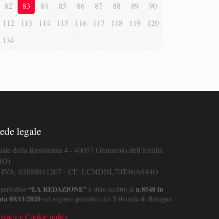
82
83
84
85
86
87
88
89
90
112
113
114
115
116
117
118
119
120
134
ede legale
iale della Resistenza 4 - 40057 Granarolo dell’Emilia
BO)
. IVA: 03888911207 - CF: LCNDNL70T46A944O
“LA REDAZIONE”
n.8548 in
 periodico
è stato iscritto al
ata 05/11/2020
nel registro periodici del Tribunale di Bologna.
rivacy e Cookie policy