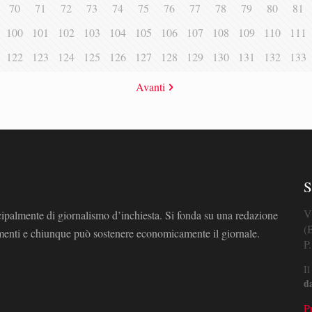
70
71
72
73
74
75
76
77
78
79
80
81
100
101
102
103
104
105
106
107
108
109
110
111
122
123
124
125
126
127
128
129
130
131
132
133
Avanti
S
V
cipalmente di giornalismo d’inchiesta. Si fonda su una redazione
(
omenti e chiunque può sostenere economicamente il giornale.
P
Il
d
P