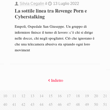
Silvia Cegalin
il
13 Luglio 2022
La sottile linea tra Revenge Porn e
Cyberstalking
Empoli, Ospedale San Giuseppe. Un gruppo di
infermiere finisce il turno di lavoro: c’è chi si dirige
nelle docce, chi negli spogliatoi. Ciò che ignorano è
che una telecamera abusiva sta spiando ogni loro
moviment
Indietro
10
11
12
13
14
15
16
17
18
19
20
21
40
41
42
43
44
45
46
47
48
49
50
51