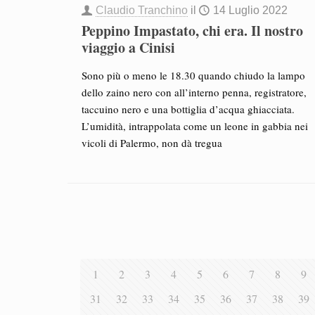
Claudio Tranchino
il
14 Luglio 2022
Peppino Impastato, chi era. Il nostro
viaggio a Cinisi
Sono più o meno le 18.30 quando chiudo la lampo
dello zaino nero con all’interno penna, registratore,
taccuino nero e una bottiglia d’acqua ghiacciata.
L’umidità, intrappolata come un leone in gabbia nei
vicoli di Palermo, non dà tregua
1
2
3
4
5
6
7
8
9
31
32
33
34
35
36
37
38
39