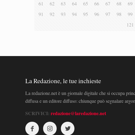
61
62
63
64
65
66
67
68
69
91
92
93
94
95
96
97
98
99
121
La Redazione, le tue inchieste
La redazione.net è un giornale digitale che si occupa prin
diffusa e un editore diffuso: chiunque può segnalare arg
SCRIVICI:
redazione@laredazione.net