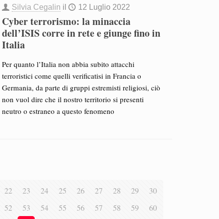
Silvia Cegalin
il
12 Luglio 2022
Cyber terrorismo: la minaccia
dell’ISIS corre in rete e giunge fino in
Italia
Per quanto l’Italia non abbia subito attacchi
terroristici come quelli verificatisi in Francia o
Germania, da parte di gruppi estremisti religiosi, ciò
non vuol dire che il nostro territorio si presenti
neutro o estraneo a questo fenomeno
22
23
24
25
26
27
28
29
30
52
53
54
55
56
57
58
59
60