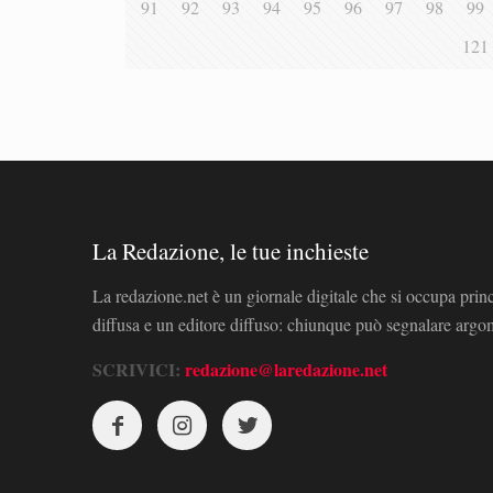
91
92
93
94
95
96
97
98
99
121
La Redazione, le tue inchieste
La redazione.net è un giornale digitale che si occupa prin
diffusa e un editore diffuso: chiunque può segnalare arg
SCRIVICI:
redazione@laredazione.net