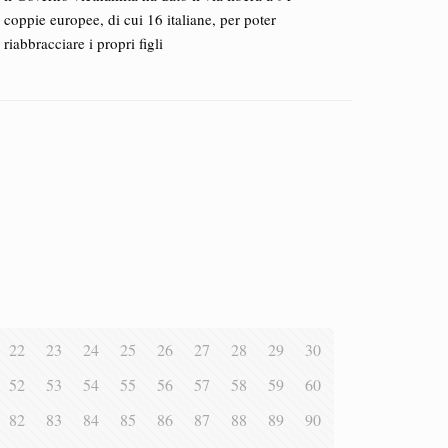
coppie europee, di cui 16 italiane, per poter
riabbracciare i propri figli
22
23
24
25
26
27
28
29
30
52
53
54
55
56
57
58
59
60
82
83
84
85
86
87
88
89
90