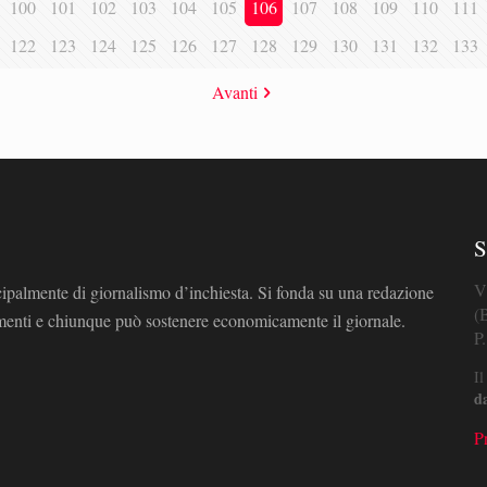
100
101
102
103
104
105
106
107
108
109
110
111
122
123
124
125
126
127
128
129
130
131
132
133
Avanti
S
V
cipalmente di giornalismo d’inchiesta. Si fonda su una redazione
(
omenti e chiunque può sostenere economicamente il giornale.
P
Il
d
P