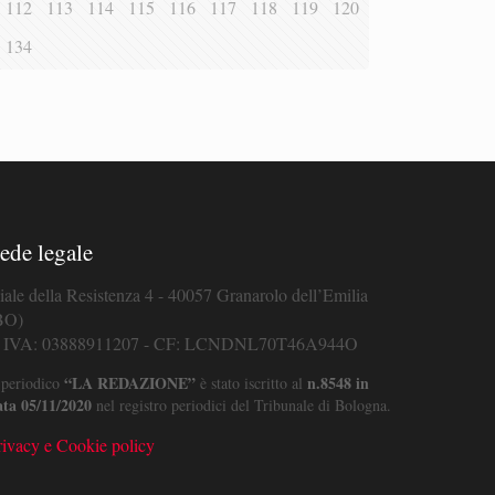
112
113
114
115
116
117
118
119
120
134
ede legale
iale della Resistenza 4 - 40057 Granarolo dell’Emilia
BO)
. IVA: 03888911207 - CF: LCNDNL70T46A944O
“LA REDAZIONE”
n.8548 in
 periodico
è stato iscritto al
ata 05/11/2020
nel registro periodici del Tribunale di Bologna.
rivacy e Cookie policy