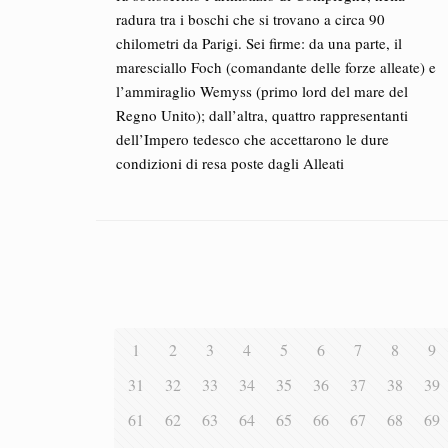
radura tra i boschi che si trovano a circa 90
chilometri da Parigi. Sei firme: da una parte, il
maresciallo Foch (comandante delle forze alleate) e
l’ammiraglio Wemyss (primo lord del mare del
Regno Unito); dall’altra, quattro rappresentanti
dell’Impero tedesco che accettarono le dure
condizioni di resa poste dagli Alleati
1
2
3
4
5
6
7
8
9
31
32
33
34
35
36
37
38
39
61
62
63
64
65
66
67
68
69