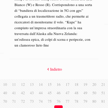
Bianco (W) e Rosso (R). Corrispondono a una sorta
di “bandiera di localizzazione in 5G con gps”
collegata a un trasmettitore radio, che permette ai
ricercatori di monitorarne il volo. “Kupe” ha
compiuto un’impresa straordinaria con la sua
traversata dall’Alaska alla Nuova Zelanda:
un’odissea epica, di colpi di scena e peripezie, con
un clamoroso lieto fine
Indietro
10
11
12
13
14
15
16
17
18
19
20
21
40
41
42
43
44
45
46
47
48
49
50
51
70
71
72
73
74
75
76
77
78
79
80
81