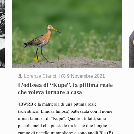
Lorenza Cianci
il
9 Novembre 2021
L’odissea di “Kupe”, la pittima reale
che voleva tornare a casa
4BWRB è la matricola di una pittima reale
(scientifico: Limosa limosa) battezzata con il nome,
ormai famoso, di “Kupe”. Quattro, infatti, sono i
piccoli anelli che possiede tra le sue due lunghe
zampe di uccello trampoliere: e sono anelli Blu (B),