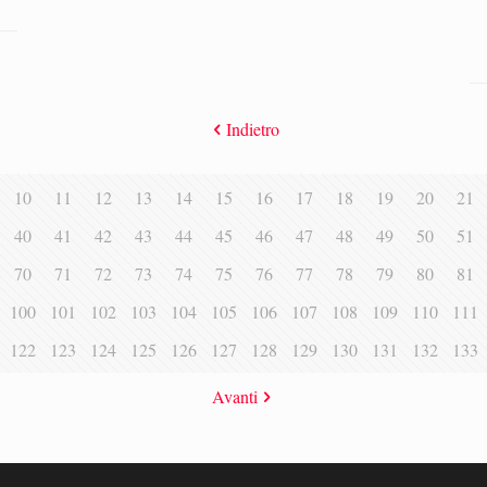
Indietro
10
11
12
13
14
15
16
17
18
19
20
21
40
41
42
43
44
45
46
47
48
49
50
51
70
71
72
73
74
75
76
77
78
79
80
81
100
101
102
103
104
105
106
107
108
109
110
111
122
123
124
125
126
127
128
129
130
131
132
133
Avanti