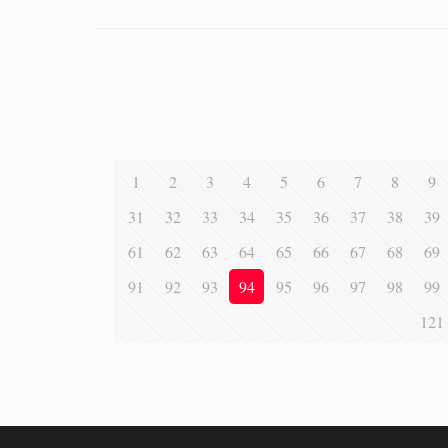
1
2
3
4
5
6
7
8
9
31
32
33
34
35
36
37
38
39
61
62
63
64
65
66
67
68
69
91
92
93
94
95
96
97
98
99
121