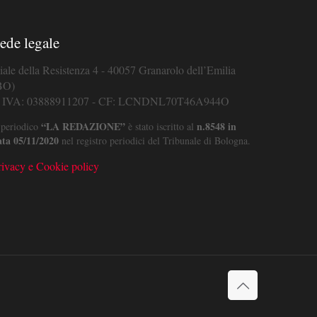
ede legale
iale della Resistenza 4 - 40057 Granarolo dell’Emilia
BO)
. IVA: 03888911207 - CF: LCNDNL70T46A944O
“LA REDAZIONE”
n.8548 in
 periodico
è stato iscritto al
ata 05/11/2020
nel registro periodici del Tribunale di Bologna.
rivacy e Cookie policy