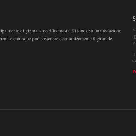
S
V
cipalmente di giornalismo d’inchiesta. Si fonda su una redazione
(
omenti e chiunque può sostenere economicamente il giornale.
P
Il
d
P