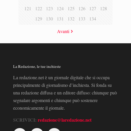
121
122
123
124
125
126
127
128
129
130
131
132
133
134
Avanti
La Redazione, le tue inchieste
La redazione.net è un giornale digitale che si occupa
principalmente di giornalismo d’inchiesta. Si fonda su
una redazione diffusa e un editore diffuso: chiunque può
segnalare argomenti e chiunque può sostenere
economicamente il giornale.
SCRIVICI:
redazione@laredazione.net