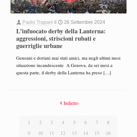
Paolo Trapani
il
26 Settembre 2024
L’infuocato derby della Lanterna:
aggressioni, striscioni rubati e
guerriglie urbane
Genoani e doriani mai stati amici, ma negli ultimi mesi
situazione incandescente A Genova, da sei mesi a
questa parte, il derby della Lanterna ha preso
[…]
Indietro
1
2
3
4
5
6
7
8
9
10
11
12
13
14
15
16