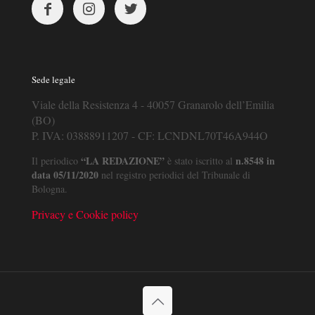
Sede legale
Viale della Resistenza 4 - 40057 Granarolo dell’Emilia
(BO)
P. IVA: 03888911207 - CF: LCNDNL70T46A944O
“LA REDAZIONE”
n.8548 in
Il periodico
è stato iscritto al
data 05/11/2020
nel registro periodici del Tribunale di
Bologna.
Privacy e Cookie policy