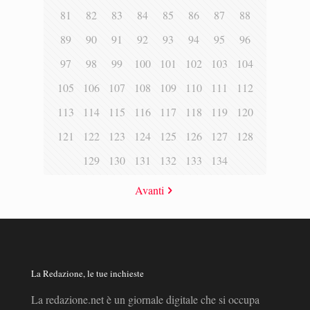
81
82
83
84
85
86
87
88
89
90
91
92
93
94
95
96
97
98
99
100
101
102
103
104
105
106
107
108
109
110
111
112
113
114
115
116
117
118
119
120
121
122
123
124
125
126
127
128
129
130
131
132
133
134
Avanti
La Redazione, le tue inchieste
La redazione.net è un giornale digitale che si occupa