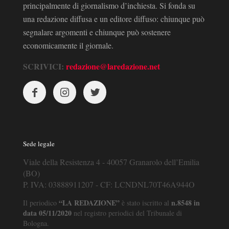
principalmente di giornalismo d’inchiesta. Si fonda su
una redazione diffusa e un editore diffuso: chiunque può
segnalare argomenti e chiunque può sostenere
economicamente il giornale.
SCRIVICI:
redazione@laredazione.net
Sede legale
Viale della Resistenza 4 - 40057 Granarolo dell’Emilia
(BO)
P. IVA: 03888911207 - CF: LCNDNL70T46A944O
“LA REDAZIONE”
n.8548 in
Il periodico
è stato iscritto al
data 05/11/2020
nel registro periodici del Tribunale di
Bologna.