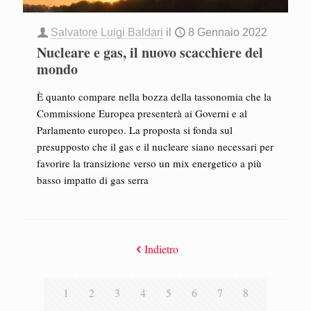
Salvatore Luigi Baldari
il
8 Gennaio 2022
Nucleare e gas, il nuovo scacchiere del
mondo
È quanto compare nella bozza della tassonomia che la
Commissione Europea presenterà ai Governi e al
Parlamento europeo. La proposta si fonda sul
presupposto che il gas e il nucleare siano necessari per
favorire la transizione verso un mix energetico a più
basso impatto di gas serra
Indietro
1
2
3
4
5
6
7
8