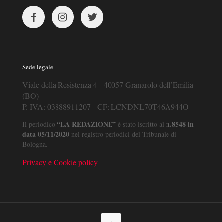
Sede legale
Viale della Resistenza 4 - 40057 Granarolo dell’Emilia
(BO)
P. IVA: 03888911207 - CF: LCNDNL70T46A944O
“LA REDAZIONE”
n.8548 in
Il periodico
è stato iscritto al
data 05/11/2020
nel registro periodici del Tribunale di
Bologna.
Privacy e Cookie policy