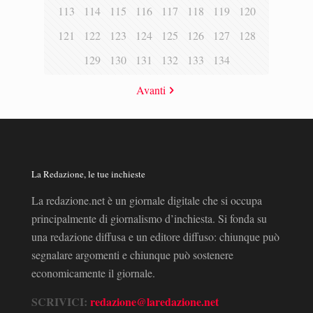
113
114
115
116
117
118
119
120
121
122
123
124
125
126
127
128
129
130
131
132
133
134
Avanti
La Redazione, le tue inchieste
La redazione.net è un giornale digitale che si occupa
principalmente di giornalismo d’inchiesta. Si fonda su
una redazione diffusa e un editore diffuso: chiunque può
segnalare argomenti e chiunque può sostenere
economicamente il giornale.
SCRIVICI:
redazione@laredazione.net