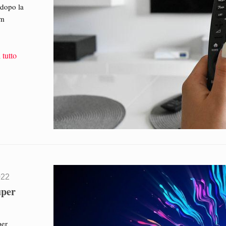
 dopo la
lm
 tutto
022
uper
per