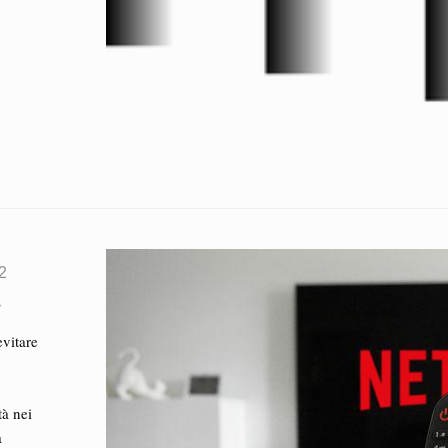
2
2
evitare
tà nei
a