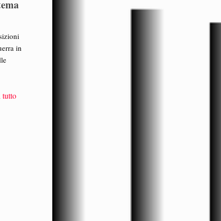
stema
sizioni
uerra in
lle
 tutto