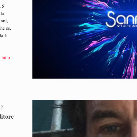
l 5
lla
anni,
he se,
la è
 tutto
22
ditore