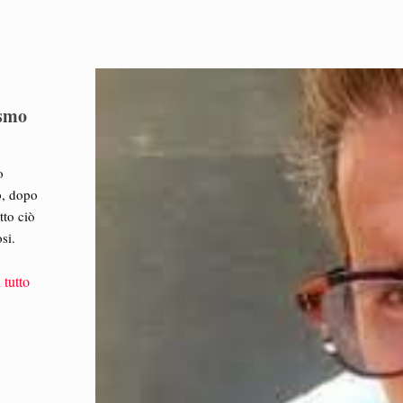
2
ismo
o
p, dopo
tto ciò
si.
 tutto